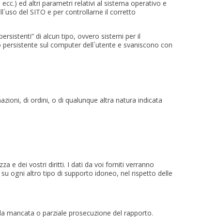
 ecc.) ed altri parametri relativi al sistema operativo e
ll´uso del SITO e per controllarne il corretto
rsistenti” di alcun tipo, ovvero sistemi per il
o persistente sul computer dell´utente e svaniscono con
azioni, di ordini, o di qualunque altra natura indicata
a e dei vostri diritti. I dati da voi forniti verranno
he su ogni altro tipo di supporto idoneo, nel rispetto delle
re la mancata o parziale prosecuzione del rapporto.