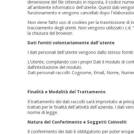
dimensione del file ottenuto in risposta, il codice numer
all´ambiente informatico dell´utente. Questi dati vengono
funzionamento e vengono cancellati dopo l´elaborazio
Non viene fatto uso di cookies per la trasmissione di inf
tracciamento degli utenti. Non vengono utilizzati i c.
la chiusura del browser.
Dati forniti volontariamente dall´utente
I dati personali dell´utente vengono dallo stesso forniti
L’Utente, compilando con i propri Dati il modulo di conta
dall’intestazione del modulo.
Dati personali raccolti: Cognome, Email, Nome, Numero 
Finalità e Modalità del Trattamento
Il trattamento dei dati raccolti sarà improntato ai princip
trattati per le finalità dell´attività dell´azienda. I dati
norme di legge.
Natura del Conferimento e Soggetti Coinvolti
Il conferimento dei dati è obbligatorio per poter erogar