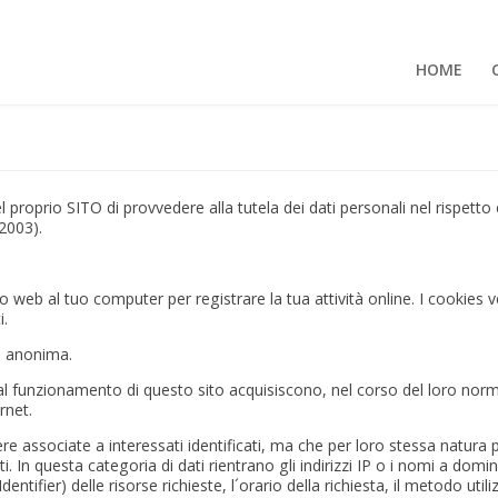
HOME
del proprio SITO di provvedere alla tutela dei dati personali nel rispett
2003).
ito web al tuo computer per registrare la tua attività online. I cookies ve
i.
 è anonima.
al funzionamento di questo sito acquisiscono, nel corso del loro normal
rnet.
ere associate a interessati identificati, ma che per loro stessa natura
nti. In questa categoria di dati rientrano gli indirizzi IP o i nomi a dom
entifier) delle risorse richieste, l´orario della richiesta, il metodo util