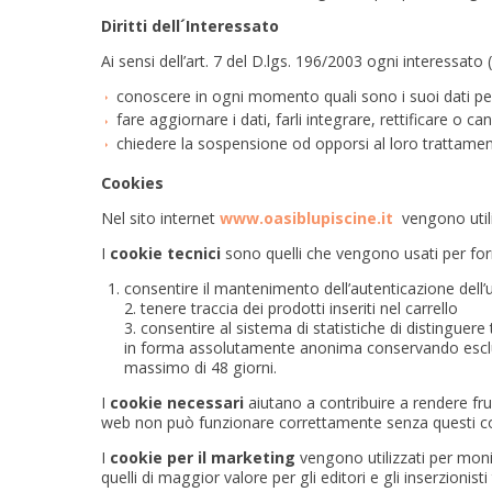
Diritti dell´Interessato
Ai sensi dell’art. 7 del D.lgs. 196/2003 ogni interessato (c
conoscere in ogni momento quali sono i suoi dati per
fare aggiornare i dati, farli integrare, rettificare o can
chiedere la sospensione od opporsi al loro trattamen
Cookies
Nel sito internet
www.oasiblupiscine.it
vengono utili
I
cookie tecnici
sono quelli che vengono usati per forni
consentire il mantenimento dell’autenticazione dell’
2. tenere traccia dei prodotti inseriti nel carrello
3. consentire al sistema di statistiche di distinguere
in forma assolutamente anonima conservando esclusiva
massimo di 48 giorni.
I
cookie necessari
aiutano a contribuire a rendere frui
web non può funzionare correttamente senza questi c
I
cookie per il marketing
vengono utilizzati per monito
quelli di maggior valore per gli editori e gli inserzionisti 