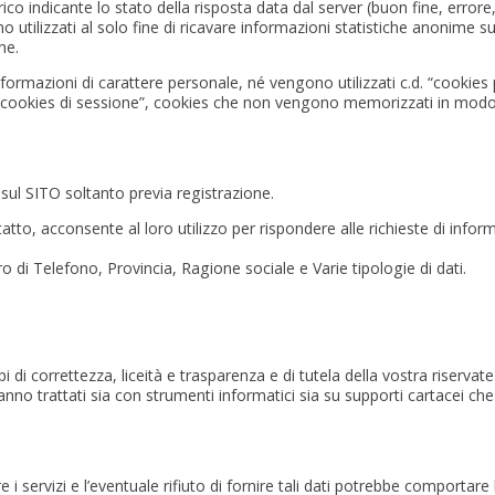
ico indicante lo stato della risposta data dal server (buon fine, errore,
 utilizzati al solo fine di ricavare informazioni statistiche anonime su
ne.
ormazioni di carattere personale, né vengono utilizzati c.d. “cookies pe
d. “cookies di sessione”, cookies che non vengono memorizzati in mod
 sul SITO soltanto previa registrazione.
tto, acconsente al loro utilizzo per rispondere alle richieste di inform
di Telefono, Provincia, Ragione sociale e Varie tipologie di dati.
i di correttezza, liceità e trasparenza e di tutela della vostra riservatezz
 verranno trattati sia con strumenti informatici sia su supporti cartacei c
e i servizi e l’eventuale rifiuto di fornire tali dati potrebbe comporta