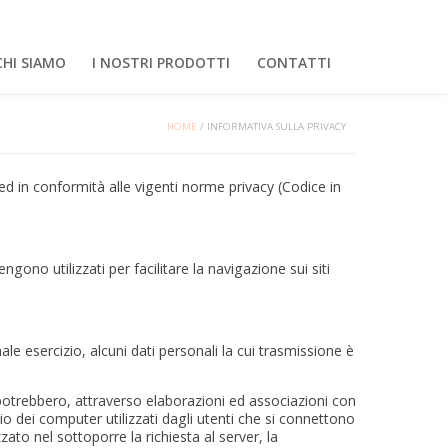
CHI SIAMO
I NOSTRI PRODOTTI
CONTATTI
HOME
/
INFORMATIVA SULLA PRIVACY
o ed in conformità alle vigenti norme privacy (Codice in
ngono utilizzati per facilitare la navigazione sui siti
e esercizio, alcuni dati personali la cui trasmissione è
 potrebbero, attraverso elaborazioni ed associazioni con
inio dei computer utilizzati dagli utenti che si connettono
izzato nel sottoporre la richiesta al server, la