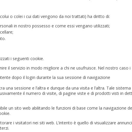
olui o colei i cui dati vengono da noi trattati) ha diritto di:
sonali in nostro possesso e come essi vengano utilizzati;
cellare;
to.
zzati i seguenti cookie.
re il servizio in modo migliore a chi ne usufruisce. Nel nostro caso i 
utente dopo il login durante la sua sessione di navigazione
 tra una sessione e l’altra e dunque da una visita e l’altra. Tale sistem
mente il numero di visite, di pagine viste e di prodotti visti in dett
bile un sito web abilitando le funzioni di base come la navigazione della
ookie.
rare i visitatori nei siti web. L’intento è quello di visualizzare annunc
terzi.